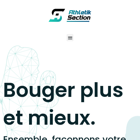
Aller
au
contenu
Menu
Bouger plus
et mieux.
Ensemble, façonnons votre