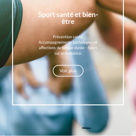
Sport santé et bien-
être
Prévention santé.
Accompagnements pathologies et
affections de longue durée - Sport
sur ordonnance.
Voir plus