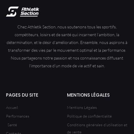
Chez Athletik Section, n
ous soutenons tous les sportifs,
compétiteurs, loisirs et de santé qui incarnent l’ambition, la
détermination, et le désir d’amélioration. Ensemble, nous aspirons à
transformer des vies par le mouvement optimal et la performance.
Nous partageons notre passion et nos connaissances diffusant
l’importance d’un mode de vie actif et sain.
PAGES DU SITE
MENTIONS LÉGALES
Accueil
Mentions Légales
Performances
Politique de confidentialité
Santé
Conditions générales d'utilisation et
de vente
Contacts