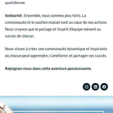
quotidienne.
Solidarité
: Ensemble, nous sommes plus forts. La
communauté et le soutien mutuel sont au cœur de nos actions.
Nous croyons que le partage et l’esprit d’équipe mènent au
succès de chacun.
Nous visons à créer une communauté dynamique et inspirante
où chacun peut apprendre, s’améliorer, et partager ses succès.
Rejoignez-nous dans cette aventure passionnante.
I
L
F
n
i
a
s
n
c
t
k
e
a
e
b
g
d
o
r
i
o
a
n
k