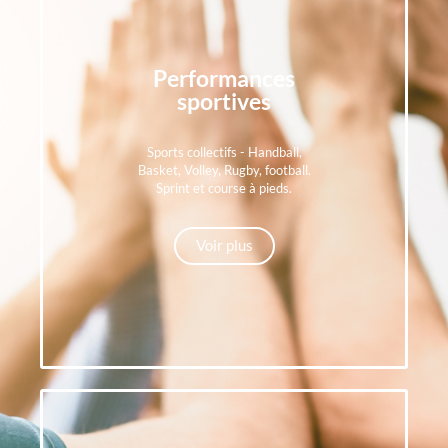
Performances
sportives
Sports collectifs - Handball,
Basket, Volley, Rugby, football.
Sprint et course à pieds.
Voir plus