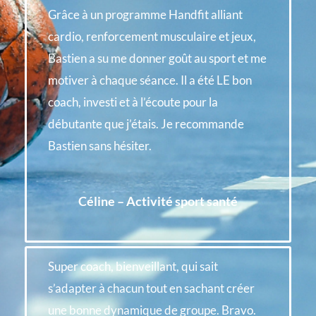
m
Grâce à un programme Handfit alliant
cardio, renforcement musculaire et jeux,
Bastien a su me donner goût au sport et me
motiver à chaque séance. Il a été LE bon
coach, investi et à l’écoute pour la
débutante que j’étais. Je recommande
Bastien sans hésiter.
Céline – Activité sport santé
Super coach, bienveillant, qui sait
s’adapter à chacun tout en sachant créer
une bonne dynamique de groupe. Bravo.