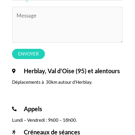
l
é
l
*
M
n
é
e
o
p
s
m
h
s
*
o
a
n
g
ENVOYER
e
e
Herblay, Val d'Oise (95) et alentours
Déplacements à 30km autour d’Herblay.
Appels
Lundi – Vendredi : 9h00 – 18h00.
Créneaux de séances